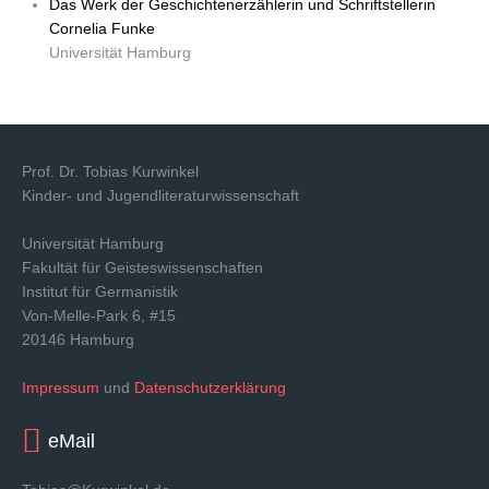
Das Werk der Geschichtenerzählerin und Schriftstellerin
Cornelia Funke
Universität Hamburg
Prof. Dr. Tobias Kurwinkel
Kinder- und Jugendliteraturwissenschaft
Universität Hamburg
Fakultät für Geisteswissenschaften
Institut für Germanistik
Von-Melle-Park 6, #15
20146 Hamburg
Impressum
und
Datenschutzerklärung
eMail