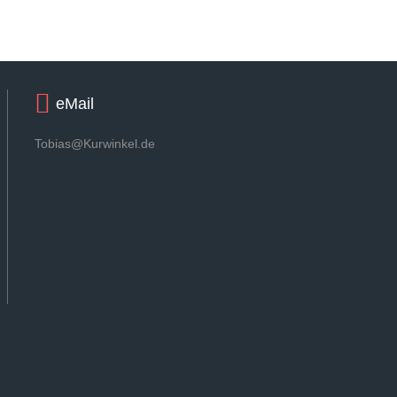
eMail
Tobias@Kurwinkel.de