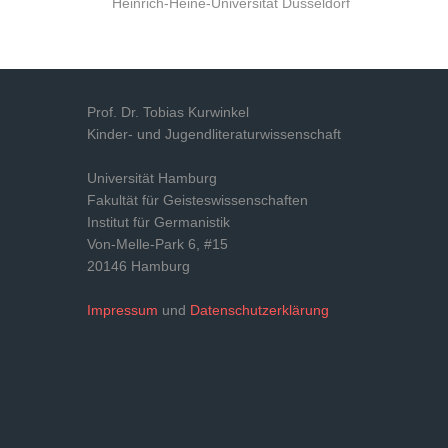
Heinrich-Heine-Universität Düsseldorf
Prof. Dr. Tobias Kurwinkel
Kinder- und Jugendliteraturwissenschaft
Universität Hamburg
Fakultät für Geisteswissenschaften
Institut für Germanistik
Von-Melle-Park 6, #15
20146 Hamburg
Impressum
und
Datenschutzerklärung