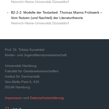
Heinrich-Heine-Universität Düsseldorf
B2-2-2: Modelle der Textarbeit: Thomas Manns Frühwerk –
Vom Nutzen (und Nachteil) der Literaturtheorie
Heinrich-Heine-Universität Düsseldorf
Prof. Dr. Tobias Kurwinkel
Kinder- und Jugendliteraturwissenschaft
Universität Hamburg
Fakultät für Geisteswissenschaften
Institut für Germanistik
Von-Melle-Park 6, #15
20146 Hamburg
Impressum
und
Datenschutzerklärung