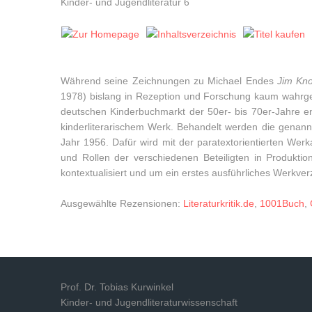
Kinder- und Jugendliteratur 6
Während seine Zeichnungen zu Michael Endes
Jim Kn
1978) bislang in Rezeption und Forschung kaum wahrgen
deutschen Kinderbuchmarkt der 50er- bis 70er-Jahre ent
kinderliterarischem Werk. Behandelt werden die genan
Jahr 1956. Dafür wird mit der paratextorientierten Werk
und Rollen der verschiedenen Beteiligten in Produkti
kontextualisiert und um ein erstes ausführliches Werkver
Ausgewählte Rezensionen:
Literaturkritik.de
,
1001Buch
,
Prof. Dr. Tobias Kurwinkel
Kinder- und Jugendliteraturwissenschaft