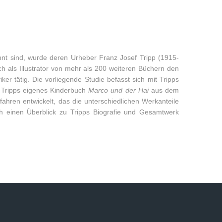
annt sind, wurde deren Urheber Franz Josef Tripp (1915-
 als Illustrator von mehr als 200 weiteren Büchern den
r tätig. Die vorliegende Studie befasst sich mit Tripps
e Tripps eigenes Kinderbuch
Marco und der Hai
aus dem
fahren entwickelt, das die unterschiedlichen Werkanteile
ch einen Überblick zu Tripps Biografie und Gesamtwerk