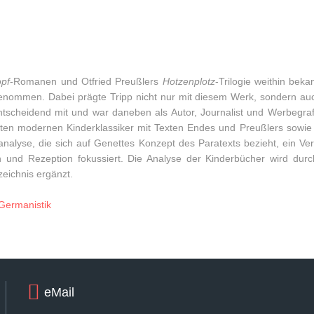
opf
-Romanen und Otfried Preußlers
Hotzenplotz
-Trilogie weithin bek
ommen. Dabei prägte Tripp nicht nur mit diesem Werk, sondern auch
scheidend mit und war daneben als Autor, Journalist und Werbegrafike
nten modernen Kinderklassiker mit Texten Endes und Preußlers sowi
analyse, die sich auf Genettes Konzept des Paratexts bezieht, ein Ver
on und Rezeption fokussiert. Die Analyse der Kinderbücher wird dur
zeichnis ergänzt.
Germanistik
eMail