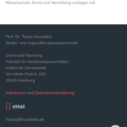
Wissenschaft, Kunst und Vermittlung schlagen will.
Prof. Dr. Tobias Kurwinkel
Kinder- und Jugendliteraturwissenschaft
Universität Hamburg
Fakultät für Geisteswissenschaften
Institut für Germanistik
Von-Melle-Park 6, #15
20146 Hamburg
Impressum
und
Datenschutzerklärung
eMail
Tobias@Kurwinkel.de