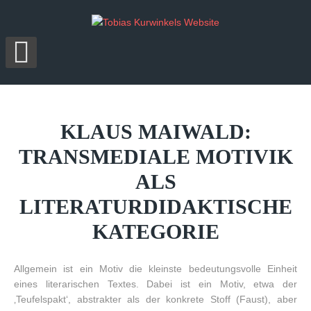
KLAUS
MAIWALD:
TRANSMEDIALE
MOTIVIK
ALS
LITERATURDIDAKTISCHE
KATEGORIE
Allgemein ist ein Motiv die kleinste bedeutungsvolle Einheit
eines literarischen Textes. Dabei ist ein Motiv, etwa der
‚Teufelspakt‘, abstrakter als der konkrete Stoff (Faust), aber